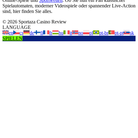
Online-Spiele und
Sportwetten
. Ob Sie nun ein Fan klassischer
Spielautomaten, moderner Videospiele oder spannender Live-Action
sind, hier finden Sie alles.
©
2026
Sportaza Casino Review
LANGUAGE
en
cs
de
fi
fr
hu
it
no
pl
pt-br
pt-pt
sk
SPIELEN