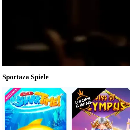
Sportaza Spiele