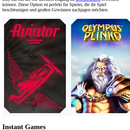
können. Diese Option ist perfekt für Spieler, die ihr Spiel
beschleunigen und großen Gewinnen nachjagen möchten.
Instant Games