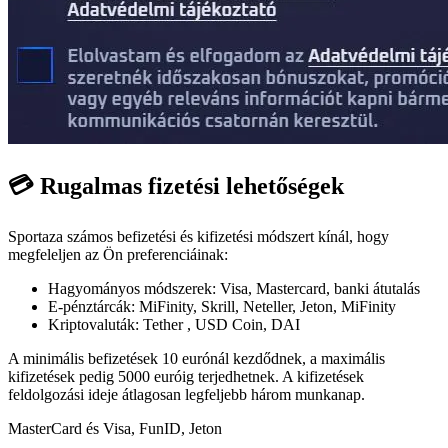
💳 Rugalmas fizetési lehetőségek
Sportaza számos befizetési és kifizetési módszert kínál, hogy
megfeleljen az Ön preferenciáinak:
Hagyományos módszerek
: Visa, Mastercard, banki átutalás
E-pénztárcák
: MiFinity, Skrill, Neteller, Jeton, MiFinity
Kriptovaluták
: Tether , USD Coin, DAI
A minimális befizetések 10 eurónál kezdődnek, a maximális
kifizetések pedig 5000 euróig terjedhetnek. A kifizetések
feldolgozási ideje átlagosan legfeljebb három munkanap.
MasterCard és Visa, FunID, Jeton