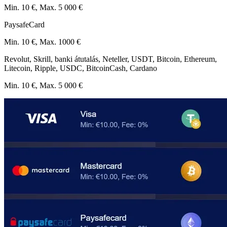
Min. 10 €, Max. 5 000 €
PaysafeCard
Min. 10 €, Max. 1000 €
Revolut, Skrill, banki átutalás, Neteller, USDT, Bitcoin, Ethereum,
Litecoin, Ripple, USDC, BitcoinCash, Cardano
Min. 10 €, Max. 5 000 €