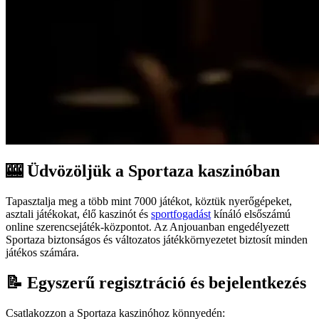
🎰 Üdvözöljük a Sportaza kaszinóban
Tapasztalja meg a több mint 7000 játékot, köztük nyerőgépeket,
asztali játékokat, élő kaszinót és
sportfogadást
kínáló elsőszámú
online szerencsejáték-központot. Az Anjouanban engedélyezett
Sportaza biztonságos és változatos játékkörnyezetet biztosít minden
játékos számára.
📝 Egyszerű regisztráció és bejelentkezés
Csatlakozzon a Sportaza kaszinóhoz könnyedén: