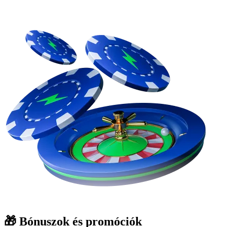
🎁 Bónuszok és promóciók