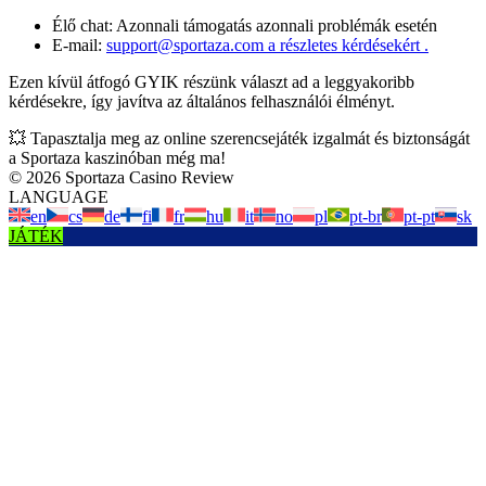
Élő chat
: Azonnali támogatás azonnali problémák esetén
E-mail:
support@sportaza.com a részletes kérdésekért .
Ezen kívül átfogó GYIK részünk választ ad a leggyakoribb
kérdésekre, így javítva az általános felhasználói élményt.
💥 Tapasztalja meg az online szerencsejáték izgalmát és biztonságát
a Sportaza kaszinóban még ma!
©
2026
Sportaza Casino Review
LANGUAGE
en
cs
de
fi
fr
hu
it
no
pl
pt-br
pt-pt
sk
JÁTÉK