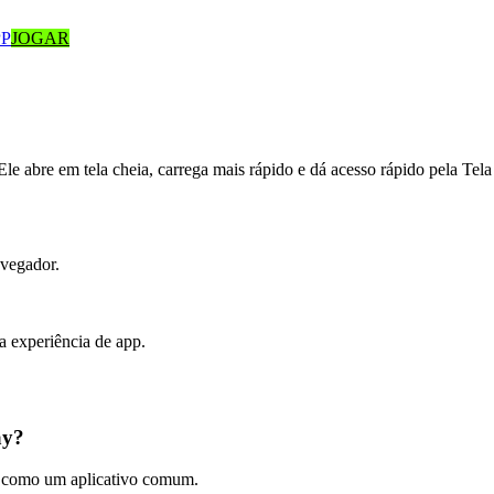
P
JOGAR
 abre em tela cheia, carrega mais rápido e dá acesso rápido pela Tela 
avegador.
 a experiência de app.
ay?
e como um aplicativo comum.